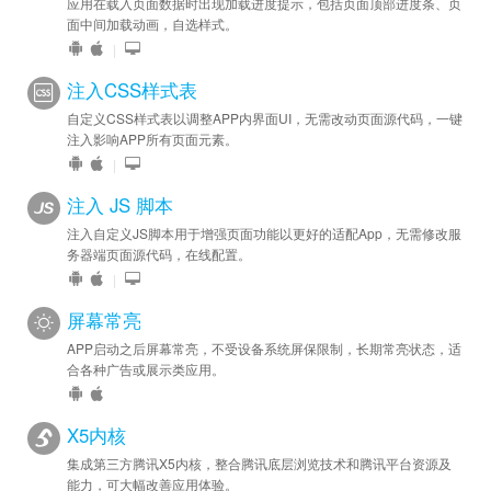
应用在载入页面数据时出现加载进度提示，包括页面顶部进度条、页
面中间加载动画，自选样式。
|
注入CSS样式表
自定义CSS样式表以调整APP内界面UI，无需改动页面源代码，一键
注入影响APP所有页面元素。
|
注入 JS 脚本
注入自定义JS脚本用于增强页面功能以更好的适配App，无需修改服
务器端页面源代码，在线配置。
|
屏幕常亮
APP启动之后屏幕常亮，不受设备系统屏保限制，长期常亮状态，适
合各种广告或展示类应用。
X5内核
集成第三方腾讯X5内核，整合腾讯底层浏览技术和腾讯平台资源及
能力，可大幅改善应用体验。