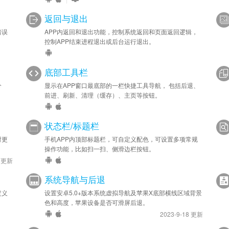
返回与退出
错误
APP内返回和退出功能，控制系统返回和页面返回逻辑，
控制APP结束进程退出或后台运行退出。
底部工具栏
分
显示在APP窗口最底部的一栏快捷工具导航， 包括后退、
前进、刷新、清理（缓存）、主页等按钮。
状态栏/标题栏
时更
手机APP内顶部标题栏，可自定义配色，可设置多项常规
操作功能，比如扫一扫、侧滑边栏按钮。
9 更新
系统导航与后退
定义
设置安卓5.0+版本系统虚拟导航及苹果X底部横线区域背景
色和高度，苹果设备是否可滑屏后退。
2023-9-18 更新