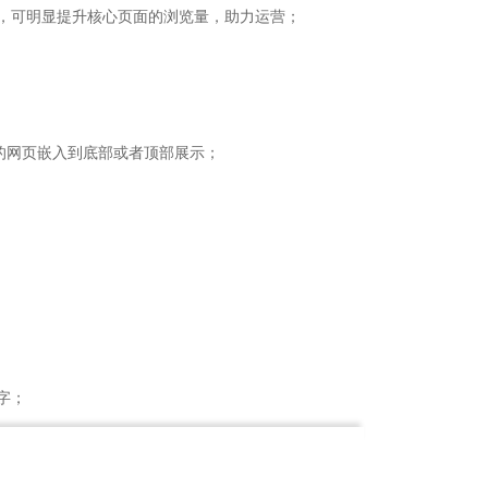
，可明显提升核心页面的浏览量，助力运营；

的网页嵌入到底部或者顶部展示；

；

实现自定义；