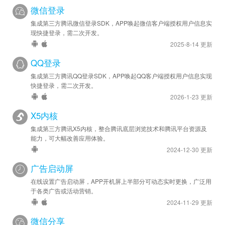
移动应用激活或下载，并提供对该用户行为期望的平均转化成本，然
微信登录
后系统即可通过预估每一次展示的转化价值，自动出价，按照点击扣
集成第三方腾讯微信登录SDK，APP唤起微信客户端授权用户信息实
费。最终帮助广告主实现转化成本控制及出价自动化，提升投放效
现快捷登录，需二次开发。
率。

2025-8-14 更新
QQ登录
基本概念

集成第三方腾讯QQ登录SDK，APP唤起QQ客户端授权用户信息实现
数据源

快捷登录，需二次开发。
数据源是广告主所上报的一方数据的集合，广告主可以向创建好的数
2026-1-23 更新
据源中上报数据、查看报表，或将数据源授权给其他账号。

X5内核
行为数据

集成第三方腾讯X5内核，整合腾讯底层浏览技术和腾讯平台资源及
能力，可大幅改善应用体验。
行为数据是广告主自身用户在网站、应用、线下、小程序等场景发生
2024-12-30 更新
的任意行为，如注册、收藏、付费等。广告主可以上报一些常见的标
准行为，也可以根据自身需求上报自定义行为。行为数据可以用于人
广告启动屏
群提取、转化统计、程序化创意、oCPA等。
在线设置广告启动屏，APP开机屏上半部分可动态实时更换，广泛用
于各类广告或活动营销。
2024-11-29 更新
微信分享