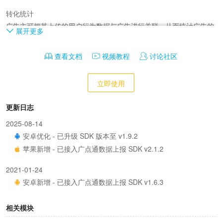
转化统计

广告主可把其上传的用户行为数据与广告进行关联，从而统计广告的
展开更多
转化效果。

在DMP上传用户行为数据后，广告主可以在投放端创建转化规则，在
查看文档
视频教程
讨论社区
投放端即可看到转化数据报表。转化行为包括“搜索”、“加入购物
车”等。

立即使用
程序化创意

更新日志
程序化创意帮助广告主通过简单的设置，实现自动化个性化的创意投
2025-08-14
放及优化，同时享受更低的创意成本和持续的创意优化效果。广告主
安卓优化 - 已升级 SDK 版本至 v1.9.2
接入用户数据后，DMP可以按照用户行为提取人群，用于程序化创
苹果新增 - 已接入广点通数据上报 SDK v2.1.2
意，让不同人群看到不同的广告创意。

2021-01-24
oCPA

安卓新增 - 已接入广点通数据上报 SDK v1.6.3
oCPA智能出价模式，让广告主在成本可控的前提下，更具效率和效果
地完成广告ROI管理。

相关模块
广告主在DMP上导入转化数据后，可以选择期望优化的用户行为，如