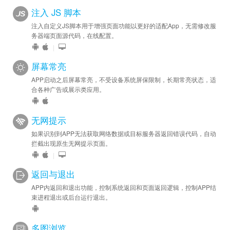
注入 JS 脚本
注入自定义JS脚本用于增强页面功能以更好的适配App，无需修改服
务器端页面源代码，在线配置。
|
屏幕常亮
APP启动之后屏幕常亮，不受设备系统屏保限制，长期常亮状态，适
合各种广告或展示类应用。
无网提示
如果识别到APP无法获取网络数据或目标服务器返回错误代码，自动
拦截出现原生无网提示页面。
|
返回与退出
APP内返回和退出功能，控制系统返回和页面返回逻辑，控制APP结
束进程退出或后台运行退出。
多图浏览