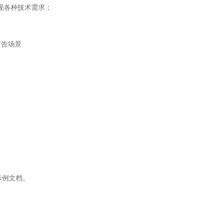
现各种技术需求；

广告场景
考示例文档。