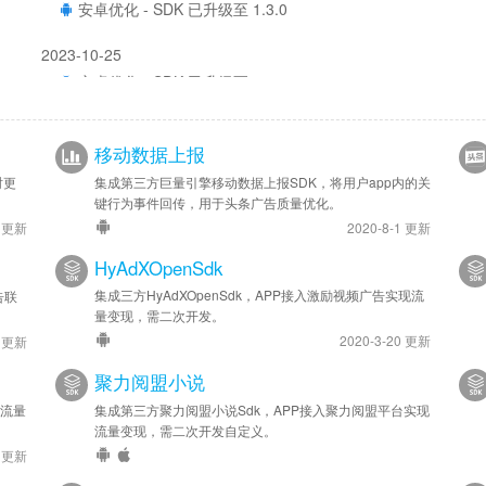
安卓优化 - SDK 已升级至 1.3.0
2023-10-25
安卓优化 - SDK 已升级至 1.2.08
2023-08-31
移动数据上报
安卓优化 - SDK 已升级至 1.2.02
时更
集成第三方巨量引擎移动数据上报SDK，将用户app内的关
2023-08-17
键行为事件回传，用于头条广告质量优化。
安卓优化 - SDK 已升级至 1.2.01
9 更新
2020-8-1 更新
HyAdXOpenSdk
2023-08-06
集成三方HyAdXOpenSdk，APP接入激励视频广告实现流
告联
安卓优化 - SDK 已升级至 1.1.2
量变现，需二次开发。
2020-3-20 更新
5 更新
2023-07-14
安卓优化 - SDK 已更新至最新版
聚力阅盟小说
现流量
集成第三方聚力阅盟小说Sdk，APP接入聚力阅盟平台实现
2023-06-19
流量变现，需二次开发自定义。
安卓新增 - 激励视频 reward 接口增加 userId、customInfo 
6 更新
安卓优化 - SDK 已升级至 1.1.0