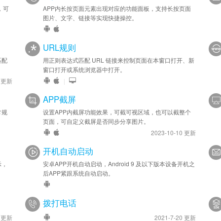
，可
APP内长按页面元素出现对应的功能面板，支持长按页面
图片、文字、链接等实现快捷操控。
URL规则
匹配
用正则表达式匹配 URL 链接来控制页面在本窗口打开、新
窗口打开或系统浏览器中打开。
9 更新
|
APP截屏
常规
设置APP内截屏功能效果，可截可视区域，也可以截整个
页面，可自定义截屏是否同步分享图片。
2023-10-10 更新
开机自动启动
示，
安卓APP开机自动启动，Android 9 及以下版本设备开机之
后APP紧跟系统自动启动。
拨打电话
1 更新
2021-7-20 更新